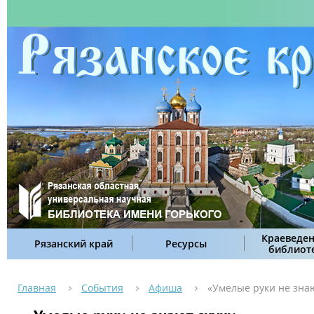
Краеведен
Рязанский край
Ресурсы
библиот
Главная
События
Афиша
«Умелые руки не зна