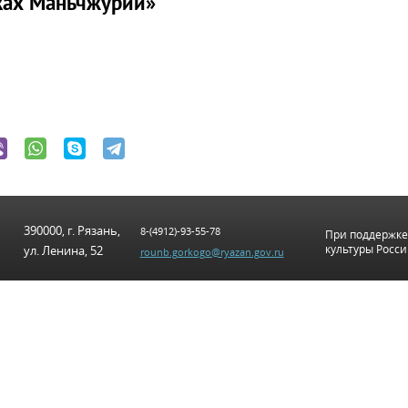
пках Маньчжурии»
390000, г. Рязань,
8-(4912)-93-55-78
При поддержке
культуры Росс
ул. Ленина, 52
rounb.gorkogo@ryazan.gov.ru