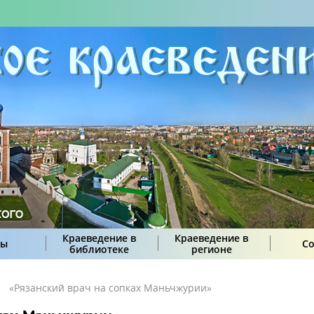
Краеведение в
Краеведение в
сы
С
библиотеке
регионе
«Рязанский врач на сопках Маньчжурии»