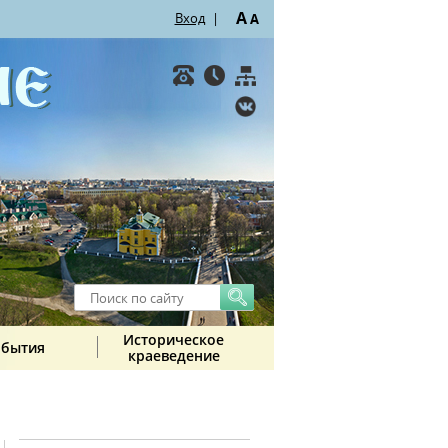
A
Вход
|
A
Историческое
обытия
краеведение